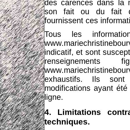
des carences dans la m
son fait ou du fait d
fournissent ces informat
Tous les informati
www.mariechristinebou
indicatif, et sont suscept
renseignements 
www.mariechristinebou
exhaustifs. Ils so
modifications ayant été
ligne.
4. Limitations cont
techniques.