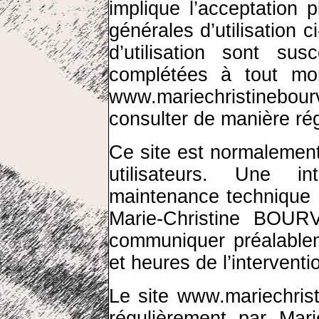
implique l’acceptation p
générales d’utilisation 
d’utilisation sont sus
complétées à tout mom
www.mariechristinebou
consulter de manière rég
Ce site est normalemen
utilisateurs. Une i
maintenance technique p
Marie-Christine BOURV
communiquer préalablem
et heures de l’interventi
Le site
www.mariechris
régulièrement par Mar