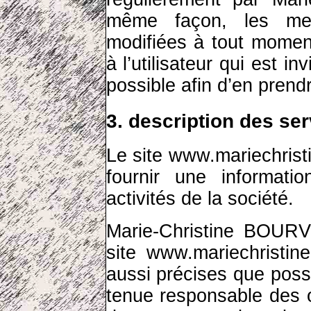
même façon, les men
modifiées à tout momen
à l’utilisateur qui est in
possible afin d’en pren
3. description des ser
Le site
www.mariechrist
fournir une informati
activités de la société.
Marie-Christine BOURVE
site
www.mariechristin
aussi précises que possi
tenue responsable des o