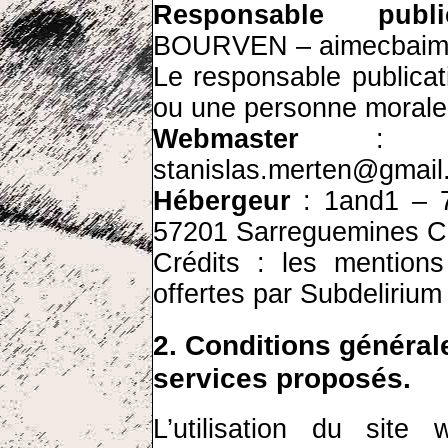
Responsable public
BOURVEN – aimecbaim
Le responsable publica
ou une personne morale
Webmaster
: Mer
stanislas.merten@gmail
Hébergeur
: 1and1 – 7
57201 Sarreguemines 
Crédits : les mention
offertes par Subdeliriu
2. Conditions générale
services proposés.
L’utilisation du site
w